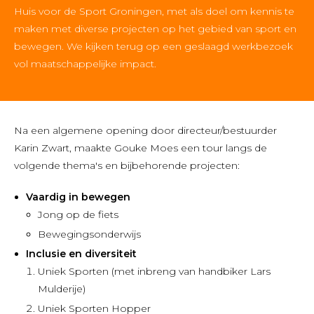
Huis voor de Sport Groningen, met als doel om kennis te
maken met diverse projecten op het gebied van sport en
bewegen. We kijken terug op een geslaagd werkbezoek
vol maatschappelijke impact.
Na een algemene opening door directeur/bestuurder
Karin Zwart, maakte Gouke Moes een tour langs de
volgende thema's en bijbehorende projecten:
Vaardig in bewegen
Jong op de fiets
Bewegingsonderwijs
Inclusie en diversiteit
Uniek Sporten (met inbreng van handbiker Lars
Mulderije)
Uniek Sporten Hopper