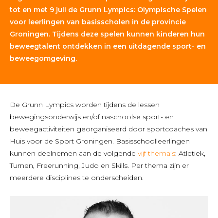
tot en met 9 juli de Grunn Lympics: Olympische Spelen
voor leerlingen van basisscholen in de provincie
Groningen. Tijdens deze spelen kunnen kinderen hun
beweegtalent ontdekken in een uitdagende sport- en
beweegomgeving.
De Grunn Lympics worden tijdens de lessen
bewegingsonderwijs en/of naschoolse sport- en
beweegactiviteiten georganiseerd door sportcoaches van
Huis voor de Sport Groningen. Basisschoolleerlingen
kunnen deelnemen aan de volgende
vijf thema’s
: Atletiek,
Turnen, Freerunning, Judo en Skills. Per thema zijn er
meerdere disciplines te onderscheiden.