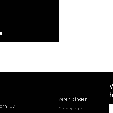
W
h
Verenigingen
orn 100
Gemeenten