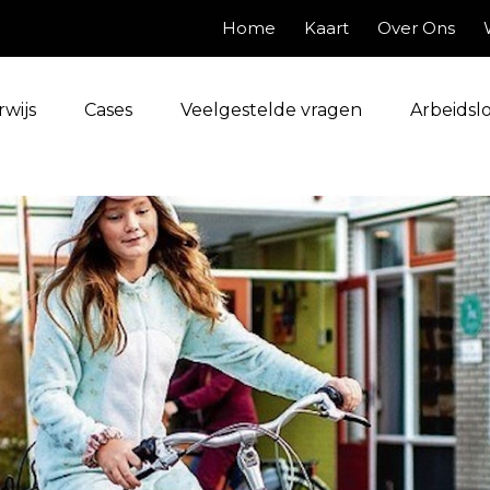
Home
Kaart
Over Ons
wijs
Cases
Veelgestelde vragen
Arbeidsl