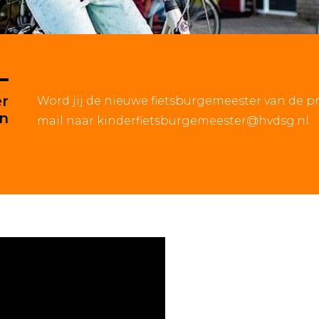
er
Word jij de nieuwe fietsburgemeester van de p
en
mail naar
kinderfietsburgemeester@hvdsg.nl
.