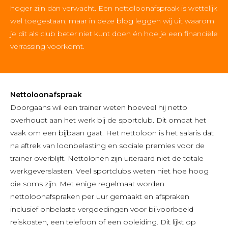
hoger zijn dan verwacht. Een nettoloonafspraak is wettelijk
wel toegestaan, maar in deze blog leggen wij uit waarom
je dit als club beter niet kunt doen én hoe je een financiële
verrassing voorkomt.
Nettoloonafspraak
Doorgaans wil een trainer weten hoeveel hij netto
overhoudt aan het werk bij de sportclub. Dit omdat het
vaak om een bijbaan gaat. Het nettoloon is het salaris dat
na aftrek van loonbelasting en sociale premies voor de
trainer overblijft. Nettolonen zijn uiteraard niet de totale
werkgeverslasten. Veel sportclubs weten niet hoe hoog
die soms zijn. Met enige regelmaat worden
nettoloonafspraken per uur gemaakt en afspraken
inclusief onbelaste vergoedingen voor bijvoorbeeld
reiskosten, een telefoon of een opleiding. Dit lijkt op