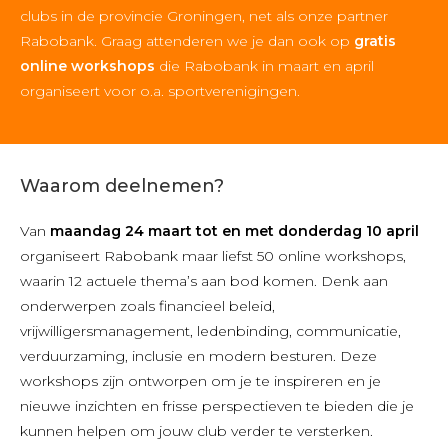
clubs in de provincie Groningen, net als onze partner
Rabobank. Graag attenderen we je dan ook op
gratis
online workshops
die Rabobank in maart en april
organiseert voor o.a. sportverenigingen.
Waarom deelnemen?
Van
maandag 24 maart tot en met donderdag 10 april
organiseert Rabobank maar liefst 50 online workshops,
waarin 12 actuele thema’s aan bod komen. Denk aan
onderwerpen zoals financieel beleid,
vrijwilligersmanagement, ledenbinding, communicatie,
verduurzaming, inclusie en modern besturen. Deze
workshops zijn ontworpen om je te inspireren en je
nieuwe inzichten en frisse perspectieven te bieden die je
kunnen helpen om jouw club verder te versterken.