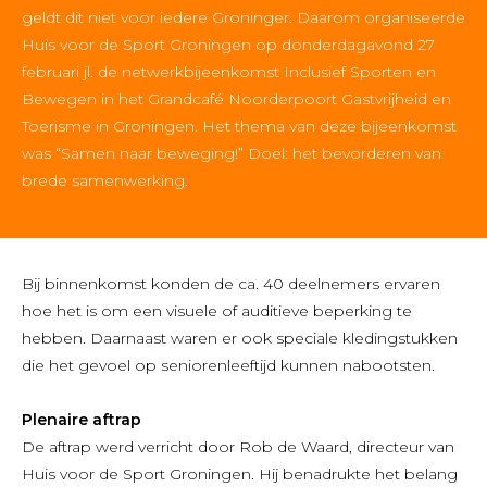
geldt dit niet voor iedere Groninger. Daarom organiseerde
Huis voor de Sport Groningen op donderdagavond 27
februari jl. de netwerkbijeenkomst Inclusief Sporten en
Bewegen in het Grandcafé Noorderpoort Gastvrijheid en
Toerisme in Groningen. Het thema van deze bijeenkomst
was “Samen naar beweging!” Doel: het bevorderen van
brede samenwerking.
Bij binnenkomst konden de ca. 40 deelnemers ervaren
hoe het is om een visuele of auditieve beperking te
hebben. Daarnaast waren er ook speciale kledingstukken
die het gevoel op seniorenleeftijd kunnen nabootsten.
Plenaire aftrap
De aftrap werd verricht door Rob de Waard, directeur van
Huis voor de Sport Groningen. Hij benadrukte het belang