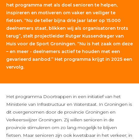
het programma met als doel senioren te helpen,
inspireren en motiveren om vaker en veiliger te
fietsen. “Nu de teller bijna drie jaar later op 15.000
deelnemers staat, blikken wij als organisatoren trots
terug”, stelt projectleider Rutger Kussendrager van
Huis voor de Sport Groningen. “Nu is het zaak om deze
– en meer - deelnemers actief te houden met een
gevarieerd aanbod.” Het programma krijgt in 2025 een
vervolg.
Het programma Doortrappen in een initiatief van het
Ministerie van Infrastructuur en Waterstaat. In Groningen is
dit overgenomen door de provincie Groningen en
Verkeerswijzer Groningen. Zij willen senioren in de
provincie stimuleren om zo lang mogelijk te blijven
fietsen. Maar senioren zijn ook kwetsbaar in het verkeer; in