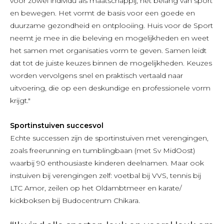
voor zowel individu als maatschappij, het belang van sport
en bewegen. Het vormt de basis voor een goede en
duurzame gezondheid en ontplooiing. Huis voor de Sport
neemt je mee in die beleving en mogelijkheden en weet
het samen met organisaties vorm te geven. Samen leidt
dat tot de juiste keuzes binnen de mogelijkheden. Keuzes
worden vervolgens snel en praktisch vertaald naar
uitvoering, die op een deskundige en professionele vorm
krijgt."
Sportinstuiven succesvol
Echte successen zijn de sportinstuiven met verengingen,
zoals freerunning en tumblingbaan (met Sv MidOost)
waarbij 90 enthousiaste kinderen deelnamen. Maar ook
instuiven bij verengingen zelf: voetbal bij VVS, tennis bij
LTC Amor, zeilen op het Oldambtmeer en karate/
kickboksen bij Budocentrum Chikara.