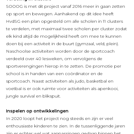
SOOOG is met dit project vanaf 2016 meer in gaan zetten
op sport en bewegen. Aanhakend op dit idee heeft
HvdSG een plan opgesteld om alle scholen in 11 clusters
te verdelen, met maximaal twee scholen per cluster zodat
elk kind altijd de mogelijkheid heeft om mee te kunnen
doen bij een activiteit in de buurt (gymzaal, veld, plein).
Naschoolse activiteiten worden door de sportcoach
verdeeld over 40 lesweken, om vervolgens de
sportverengingen hierop in te zetten. De promotie per
school is in handen van een coördinator en de
sportcoach. Naast activiteiten als judo, basketbal en
voetbal is er ook ruimte voor activiteiten als apenkooi,
jungle survival en blikspuit.
Inspelen op ontwikkelingen
In 2020 loopt het project nog steeds en zijn er veel
enthousiaste kinderen te zien. In de tussenliggende jaren
zijn er echter wel wat aanpassingen gedaan binnen het