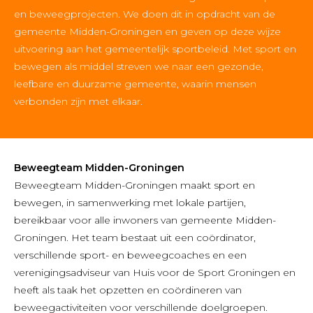
en beweegprojecten. We doen dit in opdracht van de
gemeente Midden-Groningen en geven op deze wijze
uitvoering aan het gemeentelijk sportbeleid. Met sport en
bewegen als middel streven we naar een gezonde,
leefbare en duurzame gemeente, waarin mensen
verbonden zijn met elkaar.
Beweegteam Midden-Groningen
Beweegteam Midden-Groningen maakt sport en
bewegen, in samenwerking met lokale partijen,
bereikbaar voor alle inwoners van gemeente Midden-
Groningen. Het team bestaat uit een coördinator,
verschillende sport- en beweegcoaches en een
verenigingsadviseur van Huis voor de Sport Groningen en
heeft als taak het opzetten en coördineren van
beweegactiviteiten voor verschillende doelgroepen.