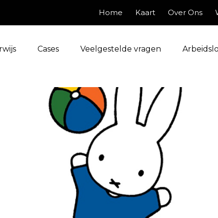
Home
Kaart
Over Ons
wijs
Cases
Veelgestelde vragen
Arbeidsl