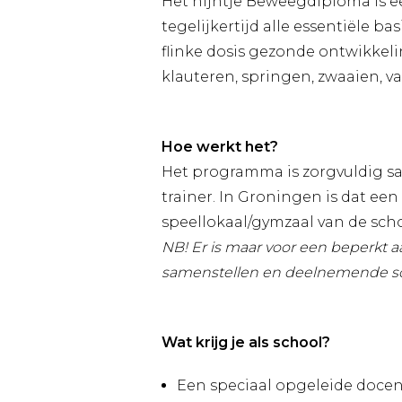
Het nijntje Beweegdiploma is e
tegelijkertijd alle essentiële 
flinke dosis gezonde ontwikkeli
klauteren, springen, zwaaien, 
Hoe werkt het?
Het programma is zorgvuldig s
trainer. In Groningen is dat ee
speellokaal/gymzaal van de sch
NB! Er is maar voor een beperkt 
samenstellen en deelnemende scho
Wat krijg je als school?
Een speciaal opgeleide docent