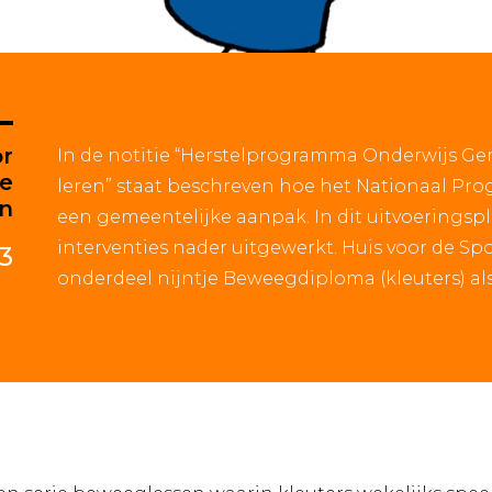
or
In de notitie “Herstelprogramma Onderwijs Ge
te
leren” staat beschreven hoe het Nationaal Pr
n
een gemeentelijke aanpak. In dit uitvoeringsp
interventies nader uitgewerkt. Huis voor de S
3
onderdeel nijntje Beweegdiploma (kleuters) als