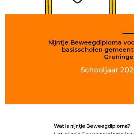
Nijntje Beweegdiploma vo
basisscholen gemeen
Groninge
Schooljaar 202
Wat is nijntje Beweegdiploma?