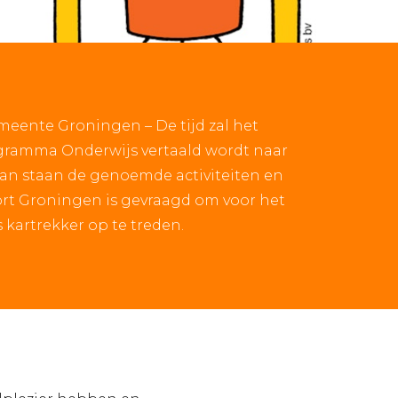
meente Groningen – De tijd zal het
ogramma Onderwijs vertaald wordt naar
lan staan de genoemde activiteiten en
port Groningen is gevraagd om voor het
 kartrekker op te treden.