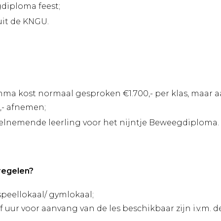
gdiploma feest;
uit de KNGU.
a kost normaal gesproken €1.700,- per klas, maar a
,- afnemen;
eelnemende leerling voor het nijntje Beweegdiploma.
 regelen?
peellokaal/ gymlokaal;
f uur voor aanvang van de les beschikbaar zijn i.v.m. 