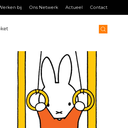
Werken bij
Ons Netwerk
Actueel
Contact
oket