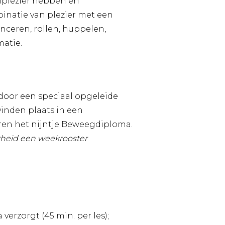
elplezier hebben en
binatie van plezier met een
nceren, rollen, huppelen,
atie.
oor een speciaal opgeleide
vinden plaats in een
ren het nijntje Beweegdiploma.
arheid een weekrooster
erzorgt (45 min. per les);