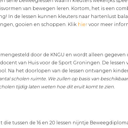
en serie beweeglessen waarin kleuters wekelijks spe
basisvormen van bewegen leren. Kortom, het is een com
ng! In de lessen kunnen kleuters naar hartenlust bala
vangen, gooien en schoppen. Klik
hier
voor meer inform
amengesteld door de KNGU en wordt alleen gegeven d
n docent van Huis voor de Sport Groningen. De lessen 
ool. Na het doorlopen van de lessen ontvangen kinde
aantal scholen ruimte. We zullen op basis van beschikba
len tijdig laten weten hoe dit eruit komt te zien.
 die tussen de 16 en 20 lessen nijntje Beweegdiploma v