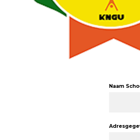
Leave
Naam Scho
this
field
blank
Adresgege