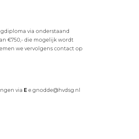
egdiploma via onderstaand
an €750,- die mogelijk wordt
emen we vervolgens contact op
ingen via
E
e.gnodde@hvdsg.nl