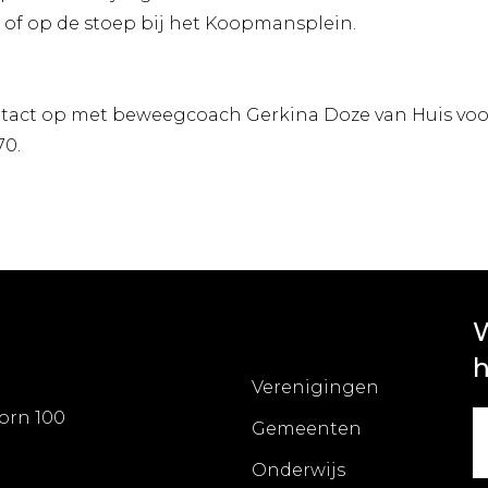
n of op de stoep bij het Koopmansplein.
tact op met beweegcoach Gerkina Doze van Huis voo
70.
W
h
Verenigingen
orn 100
Gemeenten
Onderwijs