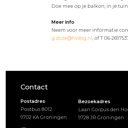
Doe mee op je balkon, in je tui
Meer info
Neem voor meer informatie con
g.doze@hvdsg.nl
, of T 06-269753
Contact
Postadres
Bezoekadres
Postbus 8012
Laan Corpus den Ho
9702 KA Groningen
9728 JR Groningen