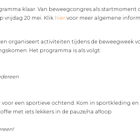
ogramma klaar. Van beweegcongres als startmoment op 
vrijdag 20 mei. Klik
hier
voor meer algemene inform
en organiseert activiteiten tijdens de beweegweek v
ngskomen. Het programma is als volgt:
iedereen
ar voor een sportieve ochtend. Kom in sportkleding e
koffie met iets lekkers in de pauze/na afloop.
ereen!