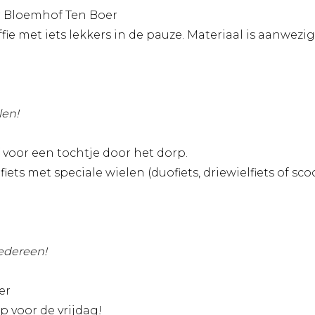
r Bloemhof Ten Boer
ffie met iets lekkers in de pauze. Materiaal is aanwezi
len!
 voor een tochtje door het dorp.
iets met speciale wielen (duofiets, driewielfiets of 
edereen!
er
 voor de vrijdag!