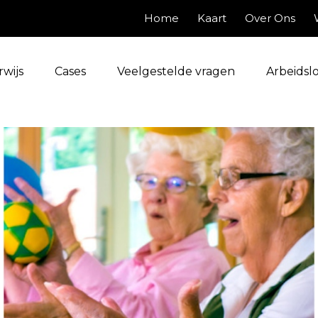
Home
Kaart
Over Ons
wijs
Cases
Veelgestelde vragen
Arbeidsl