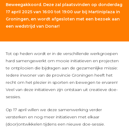
Beweegakkoord. Deze zal plaatsvinden op donderdag
17 april 2025 van 16:00 tot 19:00 uur bij Martiniplaza in
Groningen, en wordt afgesloten met een bezoek aan
een wedstrijd van Donar!
Tot op heden wordt er in de verschillende werkgroepen
hard samengewerkt om mooie initiatieven en projecten
te ontplooien die bijdragen aan de gezamenlijke missie:
Iedere inwoner van de provincie Groningen heeft het
recht om het plezier in sporten en bewegen te ervaren!
Veel van deze initiatieven zijn ontstaan uit creatieve doe-
sessies.
Op 17 april willen we deze samenwerking verder
versterken en nog meer initiatieven met elkaar
(door)ontwikkelen tijdens een nieuwe doe-sessie.