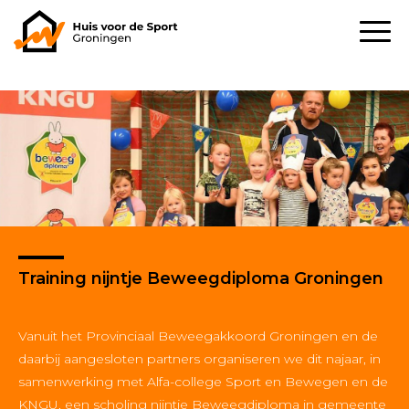
Training nijntje Beweegdiploma Groningen
Vanuit het Provinciaal Beweegakkoord Groningen en de
daarbij aangesloten partners organiseren we dit najaar, in
samenwerking met Alfa-college Sport en Bewegen en de
KNGU, een scholing nijntje Beweegdiploma in gemeente