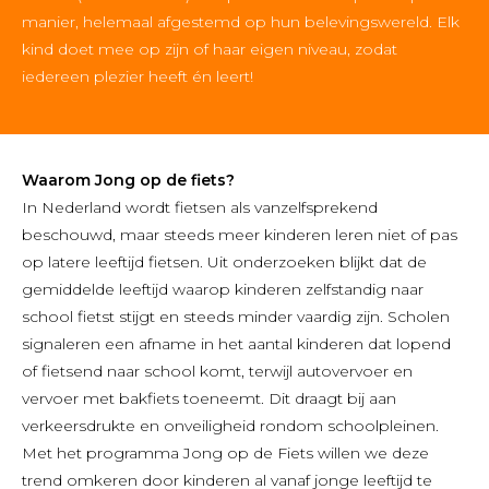
manier, helemaal afgestemd op hun belevingswereld. Elk
kind doet mee op zijn of haar eigen niveau, zodat
iedereen plezier heeft én leert!
Waarom Jong op de fiets?
In Nederland wordt fietsen als vanzelfsprekend
beschouwd, maar steeds meer kinderen leren niet of pas
op latere leeftijd fietsen. Uit onderzoeken blijkt dat de
gemiddelde leeftijd waarop kinderen zelfstandig naar
school fietst stijgt en steeds minder vaardig zijn. Scholen
signaleren een afname in het aantal kinderen dat lopend
of fietsend naar school komt, terwijl autovervoer en
vervoer met bakfiets toeneemt. Dit draagt bij aan
verkeersdrukte en onveiligheid rondom schoolpleinen.
Met het programma Jong op de Fiets willen we deze
trend omkeren door kinderen al vanaf jonge leeftijd te