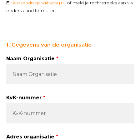
E
r.kussendrager@hvdsg.nl
, of meld je rechtstreeks aan via
onderstaand formulier.
Leave
1. Gegevens van de organisatie
this
field
Naam Organisatie
blank
KvK-nummer
Adres organisatie