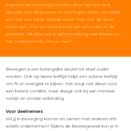
inspirerende beweegactiviteiten door het hele land,
speciaal voor 65-plussers. In Groningen sluiten wij hierbij
aan met een lokale aanpak vanuit Huis voor de Sport
Groningen, met een breed scala aan activiteiten in de
provincie. Dit doen we in samenwerking met Menzis en
het Ouderenfonds. Doe je mee?
Bewegen is een belangrijke sleutel tot vitaal ouder
worden. Ook op latere leeftijd helpt een actieve leefstijl
om fit en energiek te blijven. Het zorgt niet alleen voor
een betere conditie, maar draagt ook bij aan mentaal
welzijn én sociale verbinding.
Voor deelnemers
Wil jij in beweging komen en samen met anderen iets
actiefs ondernemen? Tijdens de Beweegweek kun je in