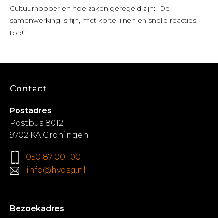
Cultuurhopper en hoe zaken geregeld zijn: “De
samenwerking is fijn, met korte lijnen en snelle reacties,
top!”
Contact
Postadres
Postbus 8012
9702 KA Groningen
050 87 001 00
info@hvdsg.nl
Bezoekadres