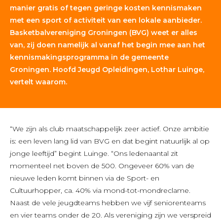
manier gratis of tegen geringe kosten kennismaken
met een sport of activiteit van een lokale aanbieder.
Basketbalvereniging Groningen (BVG) weet er alles
van, zij doen namelijk al vanaf het begin mee aan het
kennismakingsprogramma in de gemeente
Groningen. Hoofd Jeugd Opleidingen, Lothar Luinge,
vertelt waarom.
“We zijn als club maatschappelijk zeer actief. Onze ambitie
is: een leven lang lid van BVG en dat begint natuurlijk al op
jonge leeftijd” begint Luinge. “Ons ledenaantal zit
momenteel net boven de 500. Ongeveer 60% van de
nieuwe leden komt binnen via de Sport- en
Cultuurhopper, ca. 40% via mond-tot-mondreclame.
Naast de vele jeugdteams hebben we vijf seniorenteams
en vier teams onder de 20. Als vereniging zijn we verspreid