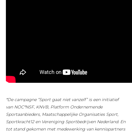
*De campagne “Sport gaat niet vanzelf” is een initiatief
van NOC*NSF, KNVB, Platform Ondernemende
Sportaanbieders, Maatschappelijke Organisaties Sport,
Sportkracht12 en Vereniging Sportbedrijven Nederland. En
tot stand gekomen met medewerking van kennispartners