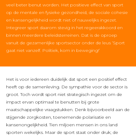
veel beter benut worden. Het positieve effect van sport
op de mentale en fysieke gezondheid, de sociale cohesie
en kansengelijkheid wordt niet of nauwelijks ingezet.
Integreer sport daarom stevig in het regeerakkoord en
binnen meerdere beleidsterreinen. Dat is de oproep
vanuit de gezamenlijke sportsector onder de leus ‘Sport
gaat niet vanzelf. Politiek, kom in beweging!’
Het is voor iedereen duidelijk dat sport een positief effect
heeft op de samenleving. De sympathie voor de sector is
groot. Toch wordt sport niet strategisch ingezet om de
impact ervan optimaal te benutten bij grote
maatschappelijke vraagstukken. Denk bijvoorbeeld aan de
stijgende zorgkosten, toenemende polarisatie en
kansenongelijkheid. Tien miljoen mensen in ons land
sporten wekelijks. Maar de sport staat onder druk; de