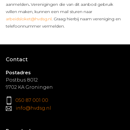
aanmelden
.
Verenigingen die van dit aanbod gebruik
willen maken, kunnen een mail sturen naar
arbeidsloket@hvdsg.nl
. Graag hierbij naam vereniging en
telefoonnummer vermelden.
Contact
Postadres
Postbus 8012
9702 KA Groningen
050 87 001 00
info@hvdsg.nl