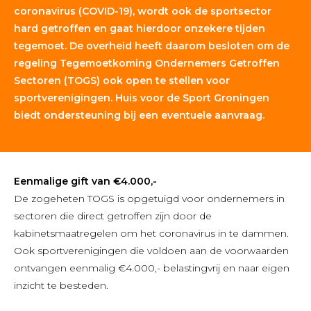
coronavirus (COVID-19), wordt ook de sportsector
hard getroffen en gaat hierdoor onzekere tijden
tegemoet. De overheid heeft daarom besloten om de
regeling Tegemoetkoming Ondernemers Getroffen
Sectoren (TOGS) ook open te stellen voor
sportverenigingen. Huis voor de Sport Groningen
biedt ondersteuning bij een eventuele aanvraag.
Eenmalige gift van €4.000,-
De zogeheten TOGS is opgetuigd voor ondernemers in
sectoren die direct getroffen zijn door de
kabinetsmaatregelen om het coronavirus in te dammen.
Ook sportverenigingen die voldoen aan de voorwaarden
ontvangen eenmalig €4.000,- belastingvrij en naar eigen
inzicht te besteden.