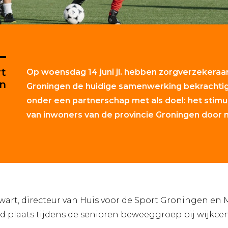
rt
Op woensdag 14 juni jl. hebben zorgverzekeraar
en
Groningen de huidige samenwerking bekrachtig
onder een partnerschap met als doel: het stimu
van inwoners van de provincie Groningen door
art, directeur van Huis voor de Sport Groningen en 
d plaats tijdens de senioren beweeggroep bij wijkce