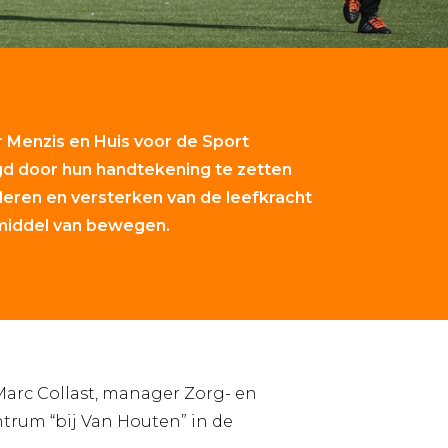
 Menzis en Huis voor de Sport
d door hun handtekening te zetten
leren en versterken van de leefkracht
 middel van bewegen.
Marc Collast, manager Zorg- en
ntrum “bij Van Houten” in de