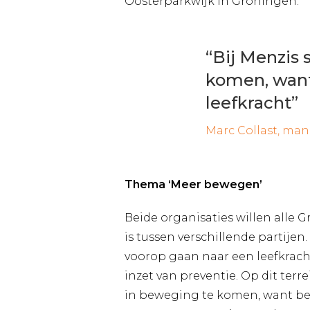
Oosterparkwijk in Groningen.
“Bij Menzis
komen, want
leefkracht”
Marc Collast, ma
Thema ‘Meer bewegen’
Beide organisaties willen alle
is tussen verschillende partijen
voorop gaan naar een leefkrac
inzet van preventie. Op dit ter
in beweging te komen, want bewe