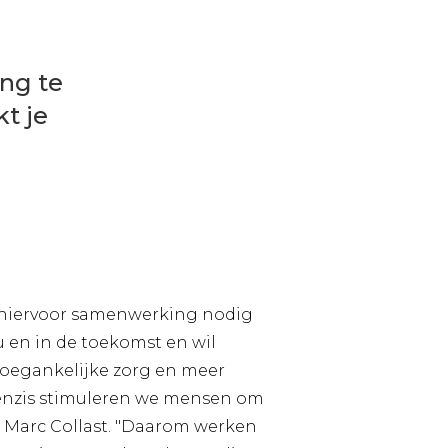
ng te
t je
at hiervoor samenwerking nodig
nu en in de toekomst en wil
toegankelijke zorg en meer
j Menzis stimuleren we mensen om
t Marc Collast. "Daarom werken