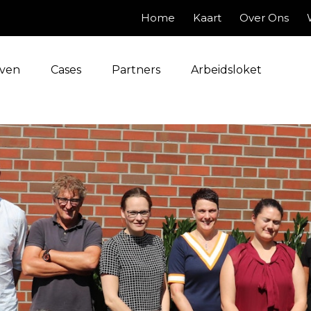
Home
Kaart
Over Ons
jven
Cases
Partners
Arbeidsloket