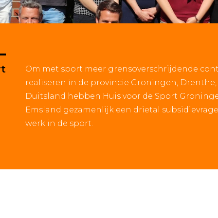
rt
Om met sport meer grensoverschrijdende cont
realiseren in de provincie Groningen, Drenthe
Duitsland hebben Huis voor de Sport Groning
Emsland gezamenlijk een drietal subsidievrage
werk in de sport.