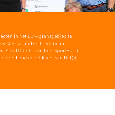
acten in het EDR-grensgebied te
, Oost-Friesland en Emsland in
en, SportDrenthe en KreisSportBund
n ingediend in het kader van Net(z)