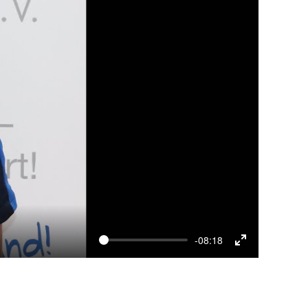
-08:18
Enter
fullscreen