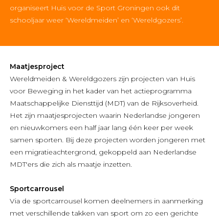
organiseert Huis voor de Sport Groningen ook dit
schooljaar weer ‘Wereldmeiden’ en ‘Wereldgozers’.
Maatjesproject
Wereldmeiden & Wereldgozers zijn projecten van Huis
voor Beweging in het kader van het actieprogramma
Maatschappelijke Diensttijd (MDT) van de Rijksoverheid.
Het zijn maatjesprojecten waarin Nederlandse jongeren
en nieuwkomers een half jaar lang één keer per week
samen sporten. Bij deze projecten worden jongeren met
een migratieachtergrond, gekoppeld aan Nederlandse
MDT'ers die zich als maatje inzetten.
Sportcarrousel
Via de sportcarrousel komen deelnemers in aanmerking
met verschillende takken van sport om zo een gerichte