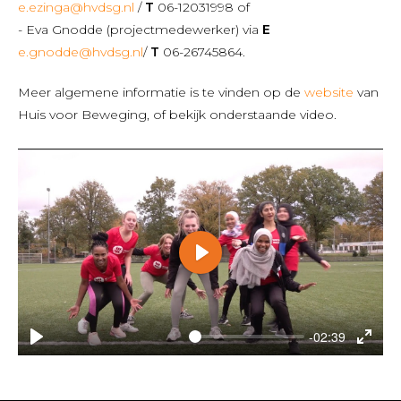
e.ezinga@hvdsg.nl
/
T
06-12031998 of
- Eva Gnodde (projectmedewerker) via
E
e.gnodde@hvdsg.nl
/
T
06-26745864.
Meer algemene informatie is te vinden op de
website
van
Huis voor Beweging, of bekijk onderstaande video.
Play
-02:39
Play
Enter
fullsc