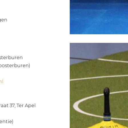
gen
osterburen
Kloosterburen)
nl
at 37, Ter Apel
entie)