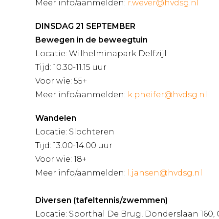
Meer info/aanmelden:
r.wever@hvdsg.nl
DINSDAG 21 SEPTEMBER
Bewegen in de beweegtuin
Locatie: Wilhelminapark Delfzijl
Tijd: 10.30-11.15 uur
Voor wie: 55+
Meer info/aanmelden:
k.pheifer@hvdsg.nl
Wandelen
Locatie: Slochteren
Tijd: 13.00-14.00 uur
Voor wie: 18+
Meer info/aanmelden:
l.jansen@hvdsg.nl
Diversen (tafeltennis/zwemmen)
Locatie: Sporthal De Brug, Donderslaan 160