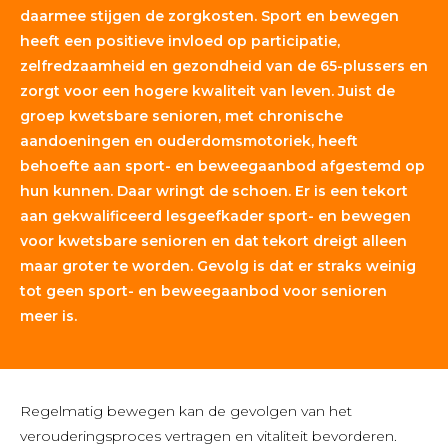
daarmee stijgen de zorgkosten. Sport en bewegen
heeft een positieve invloed op
participatie,
zelfredzaamheid en gezondheid van de 65-plussers en
zorgt voor een hogere kwaliteit van leven
. Juist de
groep kwetsbare senioren, met chronische
aandoeningen en ouderdomsmotoriek, heeft
behoefte aan sport- en beweegaanbod afgestemd op
hun kunnen. Daar wringt de schoen. Er is een tekort
aan gekwalificeerd lesgeefkader sport- en bewegen
voor kwetsbare senioren en dat tekort dreigt alleen
maar groter te worden. Gevolg is dat er straks weinig
tot geen sport- en beweegaanbod voor senioren
meer is.
Regelmatig bewegen kan de gevolgen van het
verouderingsproces vertragen en vitaliteit bevorderen.