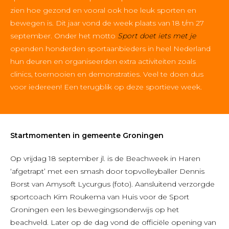
zien hoe gezond en vooral ook hoe leuk sporten en
bewegen is. Dit jaar vond de week plaats van 18 t/m 27
september. Onder het motto
Sport doet iets met je
openden honderden sportaanbieders in heel Nederland
hun deuren en organiseerden extra activiteiten zoals
clinics, toernooien en demonstraties. Veel te doen dus
voor iedereen! Een terugblik op deze sportieve week.
Startmomenten in gemeente Groningen
Op vrijdag 18 september jl. is de Beachweek in Haren
‘afgetrapt’ met een smash door topvolleyballer Dennis
Borst van Amysoft Lycurgus (foto). Aansluitend verzorgde
sportcoach Kim Roukema van Huis voor de Sport
Groningen een les bewegingsonderwijs op het
beachveld. Later op de dag vond de officiële opening van