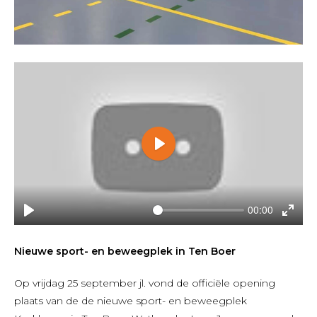
Play
00:00
Play
Enter
fullsc
Nieuwe sport- en beweegplek in Ten Boer
Op vrijdag 25 september jl. vond de officiële opening
plaats van de de nieuwe sport- en beweegplek