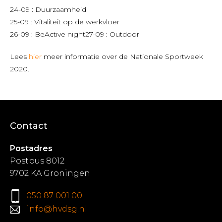
24-09 : Duurzaamheid
25-09 : Vitaliteit op de werkvloer
26-09 : BeActive night27-09 : Outdoor
Lees
hier
meer informatie over de Nationale Sportweek
2020.
Contact
Postadres
Postbus 8012
9702 KA Groningen
050 87 001 00
info@hvdsg.nl