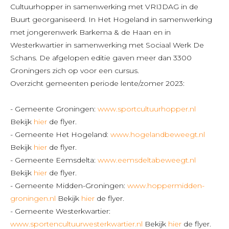
Cultuurhopper in samenwerking met VRIJDAG in de
Buurt georganiseerd. In Het Hogeland in samenwerking
met jongerenwerk Barkema & de Haan en in
Westerkwartier in samenwerking met Sociaal Werk De
Schans.
De afgelopen editie gaven meer dan 3300
Groningers zich op voor een cursus.
Overzicht gemeenten periode lente/zomer 2023:
- Gemeente Groningen:
www.sportcultuurhopper.nl
Bekijk
hier
de flyer.
- Gemeente Het Hogeland:
www.hogelandbeweegt.nl
Bekijk
hier
de flyer.
- Gemeente Eemsdelta:
www.eemsdeltabeweegt.nl
Bekijk
hier
de flyer.
- Gemeente Midden-Groningen:
www.hoppermidden-
groningen.nl
Bekijk
hier
de flyer.
- Gemeente Westerkwartier:
www.sportencultuurwesterkwartier.nl
Bekijk
hier
de flyer.