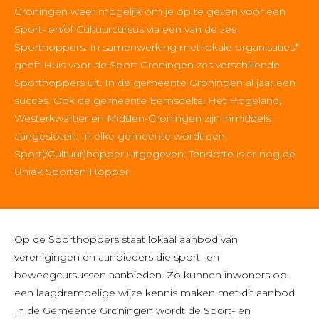
Groningen weer mogelijk om je op te geven voor een
Sport- en/of Cultuurcursus via een van de zes
Sporthoppers. In samenwerking met lokale organisaties*
geeft Huis voor de Sport Groningen zes verschillende
Sporthoppers uit. In de gemeente Groningen al jaar een
succes. Ook de gemeente Eemsdelta, Het Hogeland,
Westerkwartier en Midden-Groningen zijn inmiddels
aangesloten. In elke gemeente wordt een
Sport(/Cultuur)hopper uitgegeven. Tenslotte is er nog de
Uniek Sporten Hopper.
Op de Sporthoppers staat lokaal aanbod van
verenigingen en aanbieders die sport- en
beweegcursussen aanbieden. Zo kunnen inwoners op
een laagdrempelige wijze kennis maken met dit aanbod.
In de Gemeente Groningen wordt de Sport- en