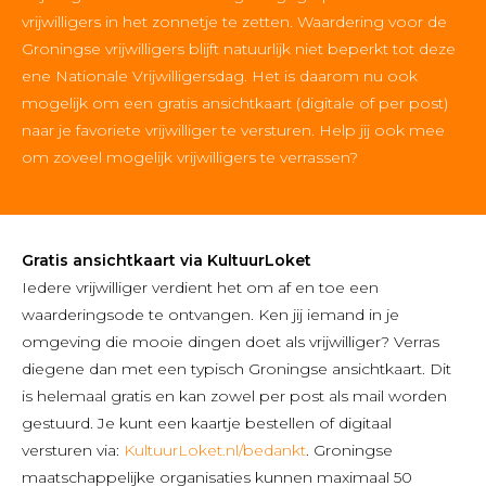
vrijwilligers in het zonnetje te zetten. Waardering voor de
Groningse vrijwilligers blijft natuurlijk niet beperkt tot deze
ene Nationale Vrijwilligersdag. Het is daarom nu ook
mogelijk om een gratis ansichtkaart (digitale of per post)
naar je favoriete vrijwilliger te versturen. Help jij ook mee
om zoveel mogelijk vrijwilligers te verrassen?
Gratis ansichtkaart via KultuurLoket
Iedere vrijwilliger verdient het om af en toe een
waarderingsode te ontvangen. Ken jij iemand in je
omgeving die mooie dingen doet als vrijwilliger? Verras
diegene dan met een typisch Groningse ansichtkaart. Dit
is helemaal gratis en kan zowel per post als mail worden
gestuurd. Je kunt een kaartje bestellen of digitaal
versturen via:
KultuurLoket.nl/bedankt
. Groningse
maatschappelijke organisaties kunnen maximaal 50