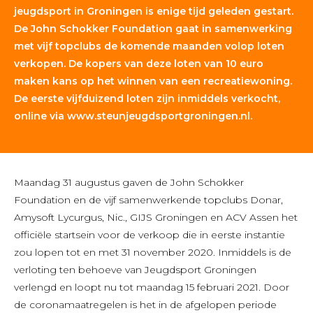
jeugdsport in Groningen is enige tijd geleden gestart.
De John Schokker Foundation gaat in samenwerking
met vijf topclubs de komende maanden volop loten
verkopen. De kopers van deze loten van 10 euro
maken kans op het winnen van een recreatiewoning.
De eerste vijfduizend loten zijn inmiddels verkocht,
online via
www.steunjeugdsportgroningen.nl
.
Maandag 31 augustus gaven de John Schokker
Foundation en de vijf samenwerkende topclubs Donar,
Amysoft Lycurgus, Nic., GIJS Groningen en ACV Assen het
officiële startsein voor de verkoop die in eerste instantie
zou lopen tot en met 31 november 2020. Inmiddels is de
verloting ten behoeve van Jeugdsport Groningen
verlengd en loopt nu tot maandag 15 februari 2021. Door
de coronamaatregelen is het in de afgelopen periode