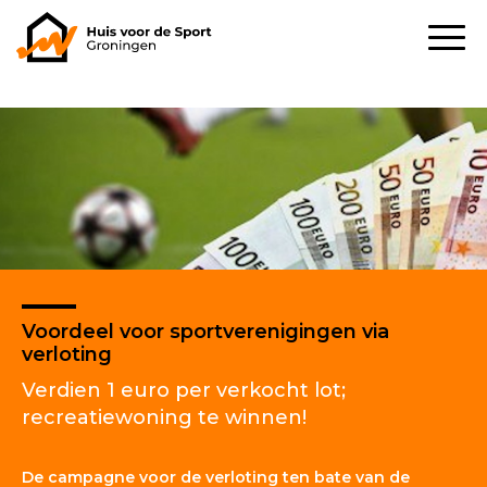
Voordeel voor sportverenigingen via
verloting
Verdien 1 euro per verkocht lot;
recreatiewoning te winnen!
De campagne voor de verloting ten bate van de