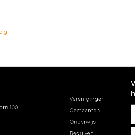
zig
W
h
Verenigingen
orn 100
Gemeenten
Onderwijs
Bedrijven