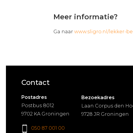
Meer informatie?
Ga naar
www.sligro.nl/lekker-be
Contact
Postadres
Bezoekadres
Postbus 8012
Laan Corpus den Ho
9702 KA Groningen
9728 JR Groningen
050 87 001 00