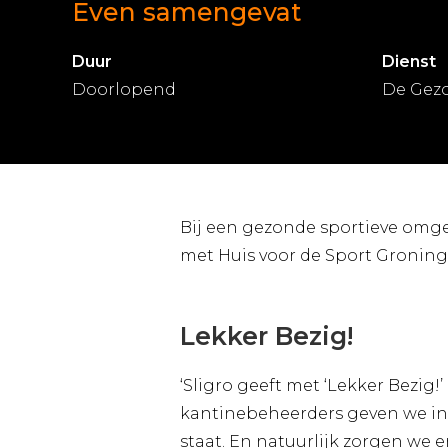
Even samengevat
Duur
Dienst
Doorlopend
De Gez
Bij een gezonde sportieve omge
met Huis voor de Sport Groning
Lekker Bezig!
‘Sligro geeft met ‘Lekker Bezig!’
kantinebeheerders geven we insp
staat. En natuurlijk zorgen we 