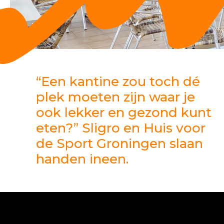
“Een kantine zou toch dé
plek moeten zijn waar je
ook lekker en gezond kunt
eten?” Sligro en Huis voor
de Sport Groningen slaan
handen ineen.