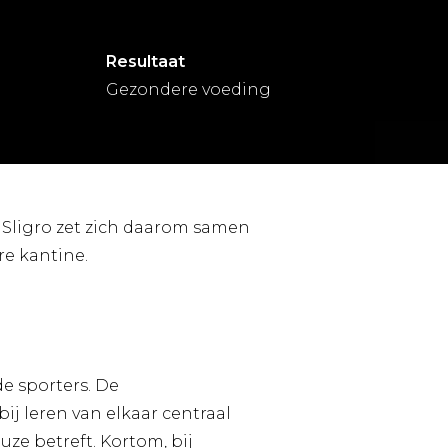
Resultaat
Gezondere voeding
 Sligro zet zich daarom samen
re kantine.
de sporters. De
j leren van elkaar centraal
ze betreft. Kortom, bij