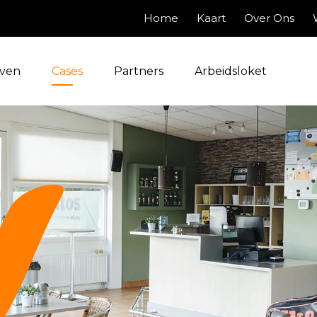
Home
Kaart
Over Ons
jven
Cases
Partners
Arbeidsloket