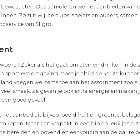
ewust eten. Dus stimuleren we het aanbieden van ee
gen. Zo zijn wij, de clubs, spelers en ouders, samen le
service van Sligro.
ent
ntwoord? Zeker als het gaat om eten en drinken in de 
een sportieve omgeving moet je altijd de keuze kunne
erland voegen we items toe aan het assortiment zoals j
eel smaak. Ze geven je ook extra energie en maken je
r een goed gevoel.
het aanbod uit bijvoorbeeld fruit en groente, belegd
en repen. Maar dan verpakt in een hip en leuk jasje,
 te bereiden en bovendien eenvoudig aan de bar te be