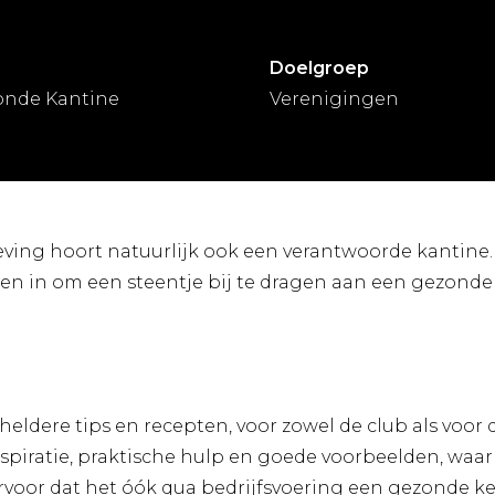
Doelgroep
onde Kantine
Verenigingen
ving hoort natuurlijk ook een verantwoorde kantine.
en in om een steentje bij te dragen aan een gezonde
 heldere tips en recepten, voor zowel de club als voor 
iratie, praktische hulp en goede voorbeelden, waarbi
ervoor dat het óók qua bedrijfsvoering een gezonde keu