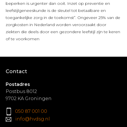
beperken is urgenter dan ooit. Inzet op preventie en
leefstijlgeneeskunde is de sleutel tot betaalbare en
toegankelijke zorg in de toekomst”. Ongeveer 25% van de
zorgkosten in Nederland worden veroorzaakt door
ziekten die deels door een gezondere leefstijl zijn te keren
of te voorkomen
Contact
Postadres
Postbus 8012
9702 KA Groningen
050 87 001 00
info@hvdsg.nl