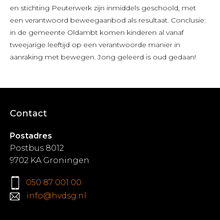
en stichting Peuterwerk zijn inmiddels geschoold, met
een verantwoord beweegaanbod als resultaat. Conclusie:
in de gemeente Oldambt komen kinderen al vanaf
tweejarige leeftijd op een verantwoorde manier in
aanraking met bewegen. Jong geleerd is oud gedaan!
Contact
Postadres
Postbus 8012
9702 KA Groningen
050 87 001 00
info@hvdsg.nl