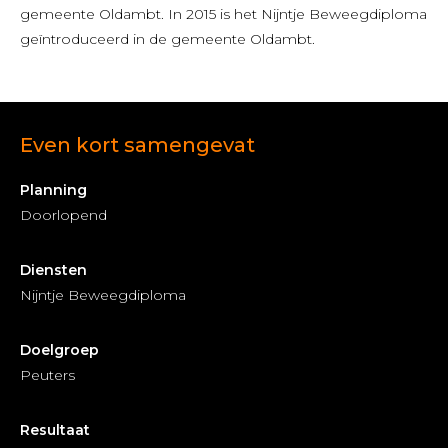
gemeente Oldambt. In 2015 is het Nijntje Beweegdiploma
geïntroduceerd in de gemeente Oldambt.
Even kort samengevat
Planning
Doorlopend
Diensten
Nijntje Beweegdiploma
Doelgroep
Peuters
Resultaat