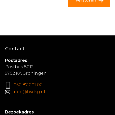
Versturen
Contact
Postadres
Postbus 8012
9702 KA Groningen
050 87 001 00
info@hvdsg.nl
Bezoekadres