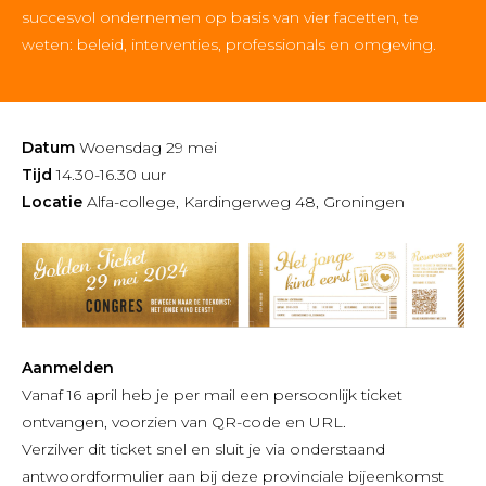
succesvol ondernemen op basis van vier facetten, te
weten: beleid, interventies, professionals en omgeving.
Datum
Woensdag 29 mei
Tijd
14.30-16.30 uur
Locatie
Alfa-college, Kardingerweg 48, Groningen
Aanmelden
Vanaf 16 april heb je per mail een persoonlijk ticket
ontvangen, voorzien van QR-code en URL.
Verzilver dit ticket snel en sluit je via onderstaand
antwoordformulier aan bij deze provinciale bijeenkomst