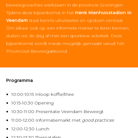
beweegcoaches werkzaam in de provincie Groningen.
Tijdens deze bijeenkomst in het
Henk Nienhuisstadion in
Veendam
staat kennis uitwisselen en opdoen centraal.
Om elkaar ook op een informele manier te leren kennen,
sluiten we de dag af met een sportieve activiteit. Deze
bijeenkomst wordt mede mogelijk gemaakt vanuit het
Provinciaal Beweegakkoord.
Programma
10:00-10:15 Inloop koffie/thee
10:15-10:30 Opening
10:30-11:00 Presentatie Veendam Beweegt
11:00-12:00 Informatiemarkt met
good practices
12:00-12:30 Lunch
12:30-13:30 Thematafels