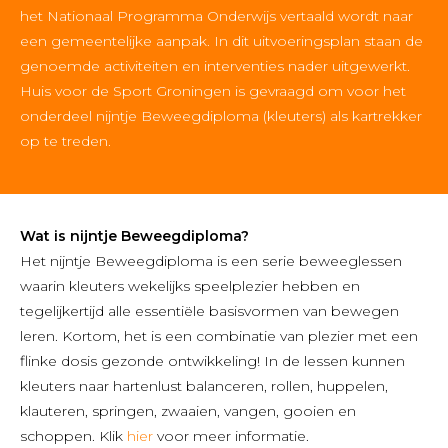
het Nationaal Programma Onderwijs vertaald wordt naar
een gemeentelijke aanpak. In dit uitvoeringsplan staan de
genoemde activiteiten en interventies nader uitgewerkt.
Huis voor de Sport Groningen is gevraagd om voor het
onderdeel nijntje Beweegdiploma (kleuters) als kartrekker
op te treden.
Wat is nijntje Beweegdiploma?
Het nijntje Beweegdiploma is een serie beweeglessen
waarin kleuters wekelijks speelplezier hebben en
tegelijkertijd alle essentiële basisvormen van bewegen
leren. Kortom, het is een combinatie van plezier met een
flinke dosis gezonde ontwikkeling! In de lessen kunnen
kleuters naar hartenlust balanceren, rollen, huppelen,
klauteren, springen, zwaaien, vangen, gooien en
schoppen. Klik
hier
voor meer informatie.