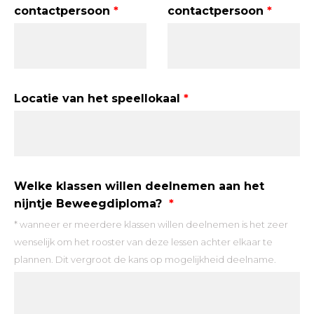
contactpersoon
contactpersoon
Locatie van het speellokaal
Welke klassen willen deelnemen aan het
nijntje Beweegdiploma?
* wanneer er meerdere klassen willen deelnemen is het zeer
wenselijk om het rooster van deze lessen achter elkaar te
plannen. Dit vergroot de kans op mogelijkheid deelname.