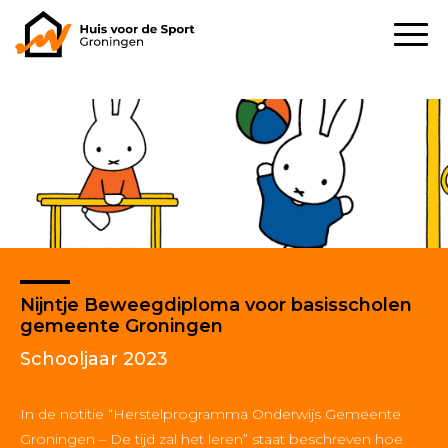
Nijntje Beweegdiploma voor basisscholen
gemeente Groningen
Schooljaar 2023
In de notitie “Herstelprogramma Onderwijs Gemeente
Groningen – De tijd zal het leren” staat beschreven hoe