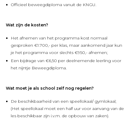
Officieel beweegdiploma vanuit de KNGU.
Wat zijn de kosten?
Het afnemen van het programma kost normaal
gesproken €1.700,- per klas, maar aankomend jaar kun
je het programma voor slechts €950,- afnemen;
Een bijdrage van €6,50 per deelnemende leerling voor
het nijntje Beweegdiploma.
Wat moet je als school zelf nog regelen?
De beschikbaarheid van een speellokaal/ gymlokaal;
(Het speellokaal moet een half uur voor aanvang van de
les beschikbaar zijn i.v.m. de opbouw van zaken).