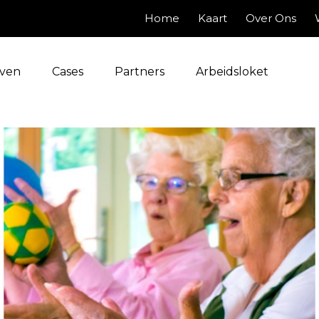
Home
Kaart
Over Ons
jven
Cases
Partners
Arbeidsloket