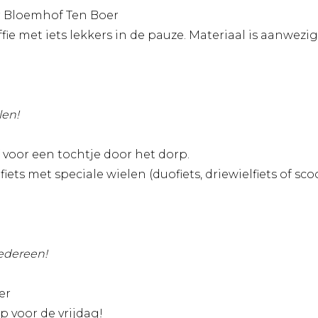
r Bloemhof Ten Boer
ffie met iets lekkers in de pauze. Materiaal is aanwezi
len!
 voor een tochtje door het dorp.
iets met speciale wielen (duofiets, driewielfiets of 
edereen!
er
 voor de vrijdag!