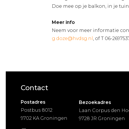
Doe mee op je balkon, in je tui
Meer info
Neem voor meer informatie con
g.doze@hvdsg.nl
, of T 06-269753
Contact
Postadres
Bezoekadres
Postbus 8012
Laan Corpus den Ho
9702 KA Groningen
9728 JR Groningen