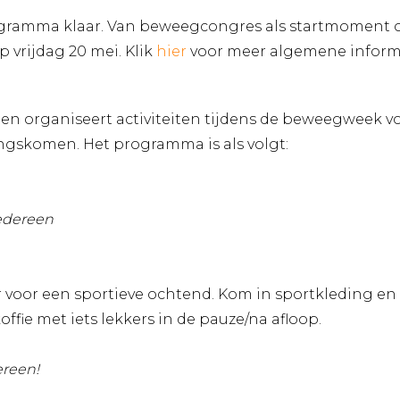
ogramma klaar. Van beweegcongres als startmoment op 
vrijdag 20 mei. Klik
hier
voor meer algemene inform
en organiseert activiteiten tijdens de beweegweek v
ngskomen. Het programma is als volgt:
iedereen
ar voor een sportieve ochtend. Kom in sportkleding e
koffie met iets lekkers in de pauze/na afloop.
ereen!