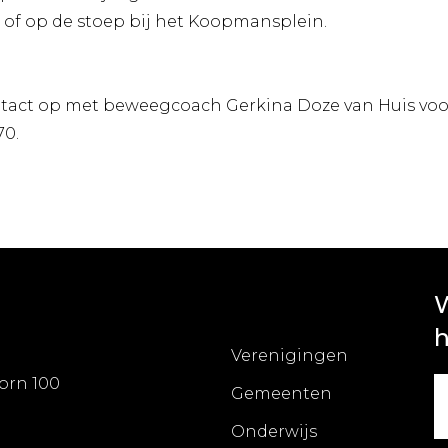
n of op de stoep bij het Koopmansplein.
tact op met beweegcoach Gerkina Doze van Huis voo
70.
W
h
Verenigingen
orn 100
Gemeenten
Onderwijs