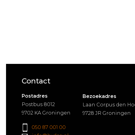
Contact
Postadres
Bezoekadres
Postbus 8012
Laan Corpus den Ho
9702 KA Groningen
9728 JR Groningen
050 87 001 00