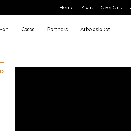
Home
Kaart
Over Ons
jven
Cases
Partners
Arbeidsloket
eo