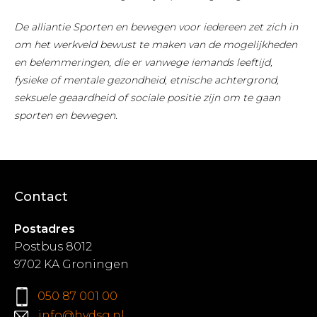
De alliantie Sporten en bewegen voor iedereen zet zich in
om het werkveld bewust te maken van de mogelijkheden
en belemmeringen, die er vanwege iemands leeftijd,
fysieke of mentale gezondheid, etnische achtergrond,
seksuele geaardheid of sociale positie zijn om te gaan
sporten en bewegen.
Contact
Postadres
Postbus 8012
9702 KA Groningen
050 87 001 00
info@hvdsg.nl