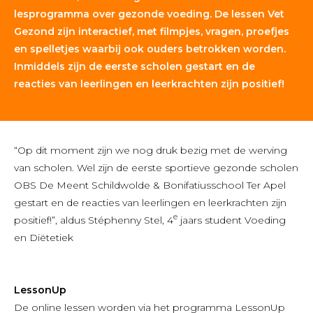
lesprogramma over gezonde voeding. De lessen Vet
Gezond zijn interactief, met filmpjes, vragen, proefjes
en spelletjes waarbij ook ouders betrokken worden.
Inmiddels zijn de eerste scholen gestart en de
reacties van leerlingen en leerkrachten zijn positief!
“Op dit moment zijn we nog druk bezig met de werving
van scholen. Wel zijn de eerste sportieve gezonde scholen
OBS De Meent Schildwolde & Bonifatiusschool Ter Apel
gestart en de reacties van leerlingen en leerkrachten zijn
e
positief!”, aldus Stéphenny Stel, 4
jaars student Voeding
en Diëtetiek
LessonUp
De online lessen worden via het programma LessonUp