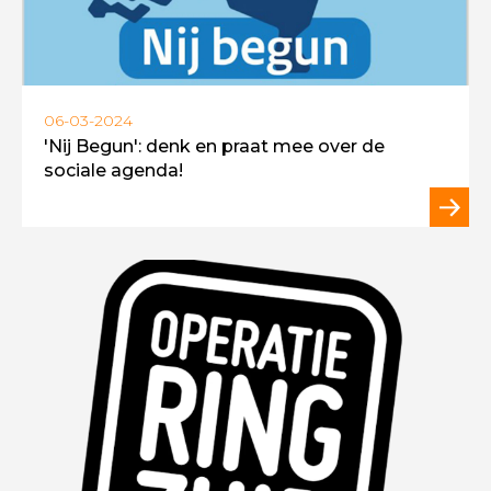
06-03-2024
'Nij Begun': denk en praat mee over de
sociale agenda!