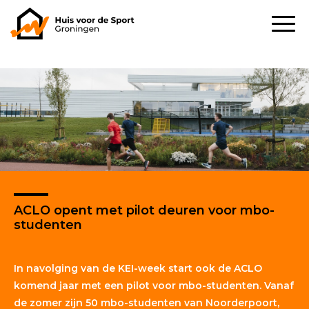
ACLO opent met pilot deuren voor mbo-
studenten
In navolging van de KEI-week start ook de ACLO
komend jaar met een pilot voor mbo-studenten. Vanaf
de zomer zijn 50 mbo-studenten van Noorderpoort,