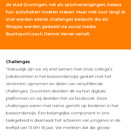
de stad Groningen, net als sportverenigingen, helaas
hun activiteiten moeten staken. Maar niet voor lang! Al
snel werden allerlei challenges bedacht die als
filmpjes werden gedeeld via social media.
Buurtsportcoach Dennis Verver vertelt:
Challenges
“Natuurlijk zijn we vrij snel samen met onze collega’s
(vakdocenten in het basisonderwijs) gestart met het
verzinnen, opnemen en delen van verschillende
challenges. Docenten deelden dit via hun digitale
platformen en wij deelden het via facebook. Deze
challenges waren met name gericht op kinderen in het
basisonderwijs. Een belangrijke component in ons
taakgebied is daarnaast het activeren van jongeren in de
leeftijd van 13 t/m 16 jaar. We merkten dat die groep