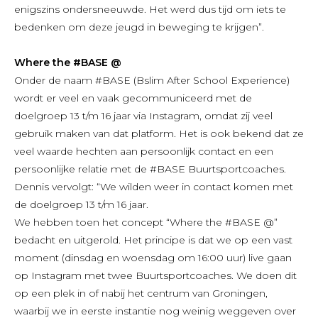
enigszins ondersneeuwde. Het werd dus tijd om iets te
bedenken om deze jeugd in beweging te krijgen”.
Where the #BASE @
Onder de naam #BASE (Bslim After School Experience)
wordt er veel en vaak gecommuniceerd met de
doelgroep 13 t/m 16 jaar via Instagram, omdat zij veel
gebruik maken van dat platform. Het is ook bekend dat ze
veel waarde hechten aan persoonlijk contact en een
persoonlijke relatie met de #BASE Buurtsportcoaches.
Dennis vervolgt: “We wilden weer in contact komen met
de doelgroep 13 t/m 16 jaar.
We hebben toen het concept “Where the #BASE @”
bedacht en uitgerold. Het principe is dat we op een vast
moment (dinsdag en woensdag om 16:00 uur) live gaan
op Instagram met twee Buurtsportcoaches. We doen dit
op een plek in of nabij het centrum van Groningen,
waarbij we in eerste instantie nog weinig weggeven over