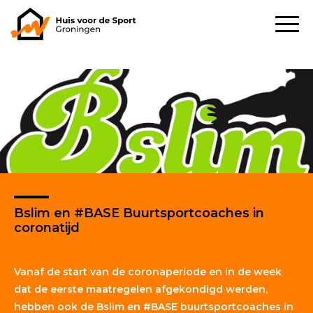
Bslim en #BASE Buurtsportcoaches in
coronatijd
Vanaf de start van de coronaperiode en in de week
dat de eerste maatregelen afgekondigd werden,
hebben ook de Bslim en #BASE buurtsportcoaches in