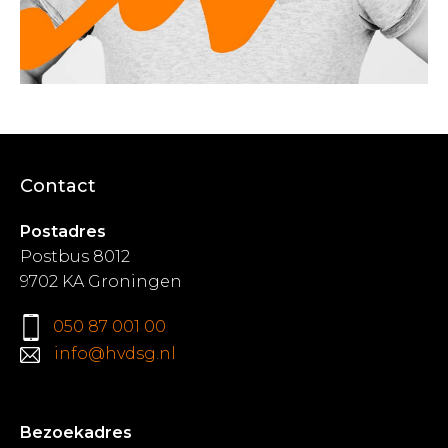
Contact
Postadres
Postbus 8012
9702 KA Groningen
050 87 001 00
info@hvdsg.nl
Bezoekadres