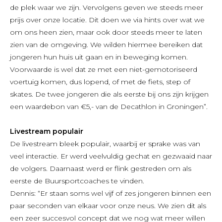
de plek waar we zijn. Vervolgens geven we steeds meer
prijs over onze locatie. Dit doen we via hints over wat we
om ons heen zien, maar ook door steeds meer te laten
zien van de omgeving. We wilden hiermee bereiken dat
jongeren hun huis uit gaan en in beweging komen.
Voorwaarde is wel dat ze met een niet-gemotoriseerd
voertuig komen, dus lopend, of met de fiets, step of
skates. De twee jongeren die als eerste bij ons zijn krijgen
een waardebon van €5,- van de Decathlon in Groningen”.
Livestream populair
De livestream bleek populair, waarbij er sprake was van
veel interactie. Er werd veelvuldig gechat en gezwaaid naar
de volgers. Daarnaast werd er flink gestreden om als
eerste de Buursportcoaches te vinden.
Dennis: “Er staan soms wel vijf of zes jongeren binnen een
paar seconden van elkaar voor onze neus. We zien dit als
een zeer succesvol concept dat we nog wat meer willen