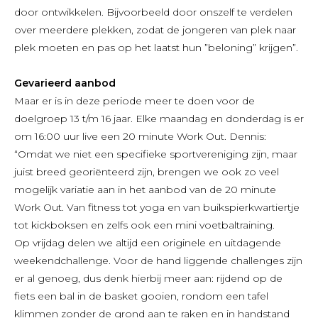
door ontwikkelen. Bijvoorbeeld door onszelf te verdelen
over meerdere plekken, zodat de jongeren van plek naar
plek moeten en pas op het laatst hun ”beloning” krijgen”.
Gevarieerd aanbod
Maar er is in deze periode meer te doen voor de
doelgroep 13 t/m 16 jaar. Elke maandag en donderdag is er
om 16:00 uur live een 20 minute Work Out. Dennis:
“Omdat we niet een specifieke sportvereniging zijn, maar
juist breed georiënteerd zijn, brengen we ook zo veel
mogelijk variatie aan in het aanbod van de 20 minute
Work Out. Van fitness tot yoga en van buikspierkwartiertje
tot kickboksen en zelfs ook een mini voetbaltraining.
Op vrijdag delen we altijd een originele en uitdagende
weekendchallenge. Voor de hand liggende challenges zijn
er al genoeg, dus denk hierbij meer aan: rijdend op de
fiets een bal in de basket gooien, rondom een tafel
klimmen zonder de grond aan te raken en in handstand