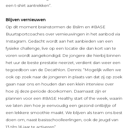
een t-shirt aantrekken”.
Blijven vernieuwen
Op dit moment brainstormen de Bslim en #BASE
Buurtsportcoaches over vernieuwingen in het aanbod via
Instagram. Gedacht wordt aan het aanbieden van een
fysieke challenge, live op een locatie die dan kort van te
voren wordt aangekondigd. De jongere die hierbij binnen
het uur de beste prestatie neerzet, verdient dan weer een
tegoedbon van de Decathlon. Dennis: “Mogelijk willen we
ook op zoek naar de jongeren in plaats van dat zij op zoek
gaan naar ons en houden dan een klein interview over
hoe zij deze periode doorkomen. Daarnaast zijn er
plannen voor een #BASE Healthy start of the week, waarin
we laten zien hoe je eenvoudig een gezond ontbijtje of
een lekkere smoothie maakt. We blijven als team ons best
doen om, naast basisschoolleerlingen, ook de jeugd van
13 t/m 16 jaar te activeren”.