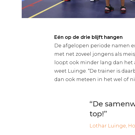
Eén op de drie blijft hangen
De afgelopen periode namen er m
met net zoveel jongens als meis
loopt ook minder lang dan het 
weet Luinge. “De trainer is daar
dan ook meteen in het wel of nie
“De samenwer
top!”
Lothar Luinge, H