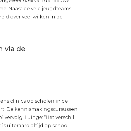
. Ongeveer 60% van de nieuwe
me. Naast de vele jeugdteams
eid over veel wijken in de
 via de
ns clinics op scholen in de
ort. De kennismakingscursussen
vervolg. Luinge: “Het verschil
is uiteraard altijd op school.