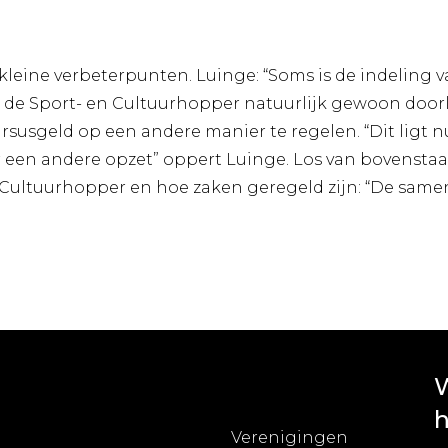
tijd kleine verbeterpunten. Luinge: “Soms is de indeli
n de Sport- en Cultuurhopper natuurlijk gewoon doorl
susgeld op een andere manier te regelen. “Dit ligt nu
 een andere opzet” oppert Luinge. Los van bovensta
 Cultuurhopper en hoe zaken geregeld zijn: “De samenw
W
h
Verenigingen