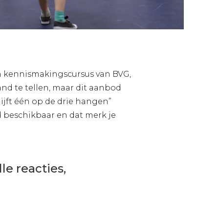
een kennismakingscursus van BVG,
nd te tellen, maar dit aanbod
jft één op de drie hangen”
jd beschikbaar en dat merk je
le reacties,