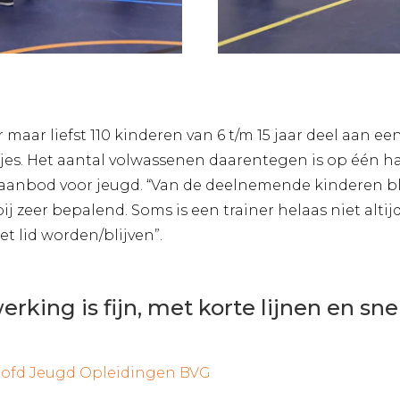
aar liefst 110 kinderen van 6 t/m 15 jaar deel aan 
jes. Het aantal volwassenen daarentegen is op één ha
aanbod voor jeugd. “Van de deelnemende kinderen bli
bij zeer bepalend. Soms is een trainer helaas niet alti
t lid worden/blijven”.
king is fijn, met korte lijnen en snel
oofd Jeugd Opleidingen BVG