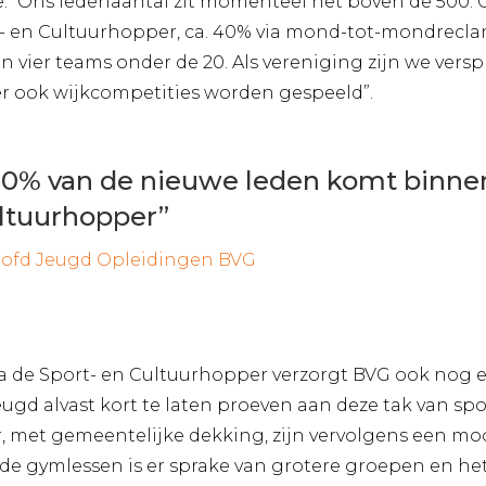
ge. “Ons ledenaantal zit momenteel net boven de 500
- en Cultuurhopper, ca. 40% via mond-tot-mondrecla
 vier teams onder de 20. Als vereniging zijn we verspr
r ook wijkcompetities worden gespeeld”.
0% van de nieuwe leden komt binnen
ultuurhopper”
oofd Jeugd Opleidingen BVG
 de Sport- en Cultuurhopper verzorgt BVG ook nog ee
gd alvast kort te laten proeven aan deze tak van sp
 met gemeentelijke dekking, zijn vervolgens een mooi 
ens de gymlessen is er sprake van grotere groepen en het 