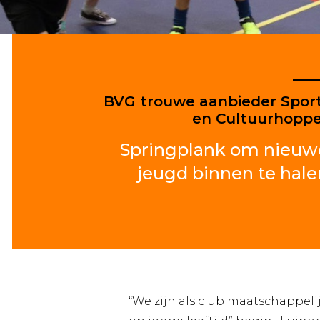
BVG trouwe aanbieder Spor
en Cultuurhopp
Springplank om nieuw
jeugd binnen te hale
“We zijn als club maatschappelij