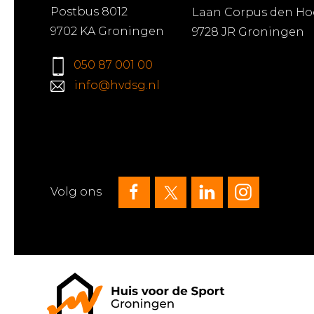
Postbus 8012
Laan Corpus den Ho
9702 KA Groningen
9728 JR Groningen
050 87 001 00
info@hvdsg.nl
Volg ons