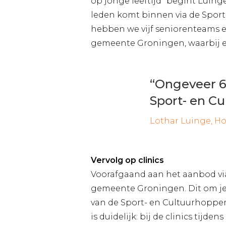
op jonge leeftijd” begint Luin
leden komt binnen via de Sport
hebben we vijf seniorenteams en
gemeente Groningen, waarbij e
“Ongeveer 6
Sport- en C
Lothar Luinge, H
Vervolg op clinics
Voorafgaand aan het aanbod via
gemeente Groningen. Dit om jeu
van de Sport- en Cultuurhopper,
is duidelijk: bij de clinics tijd