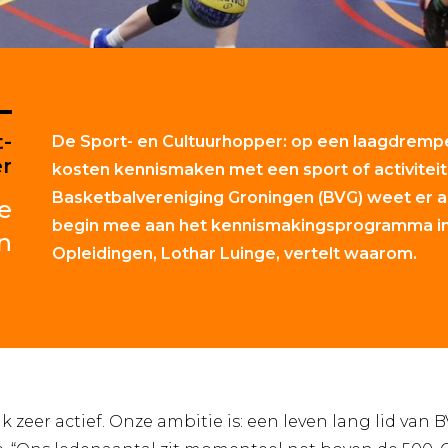
t-
De Sport- en Cultuurhopper: op een laagdrempe
er
kosten kennismaken met een sport of activiteit
Basketbalvereniging Groningen (BVG) weet er all
e
begin mee aan het kennismakingsprogramma i
n
Opleidingen, Lothar Luinge, vertelt waarom.
k zeer actief. Onze ambitie is: een leven lang lid van 