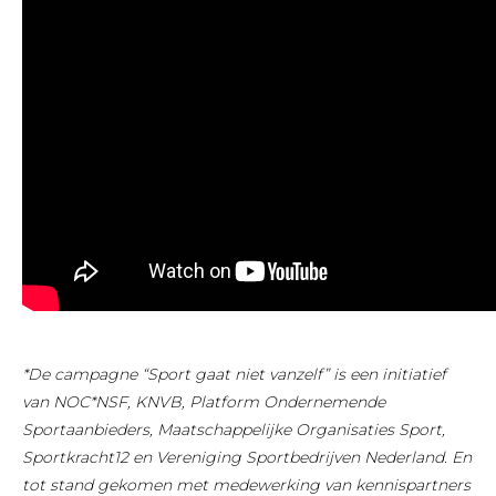
*De campagne “Sport gaat niet vanzelf” is een initiatief
van NOC*NSF, KNVB, Platform Ondernemende
Sportaanbieders, Maatschappelijke Organisaties Sport,
Sportkracht12 en Vereniging Sportbedrijven Nederland. En
tot stand gekomen met medewerking van kennispartners