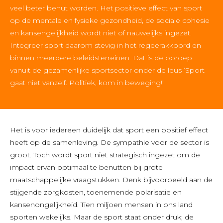
veel beter benut worden. Het positieve effect van sport
op de mentale en fysieke gezondheid, de sociale cohesie
en kansengelijkheid wordt niet of nauwelijks ingezet.
Integreer sport daarom stevig in het regeerakkoord en
binnen meerdere beleidsterreinen. Dat is de oproep
vanuit de gezamenlijke sportsector onder de leus ‘Sport
gaat niet vanzelf. Politiek, kom in beweging!’
Het is voor iedereen duidelijk dat sport een positief effect
heeft op de samenleving. De sympathie voor de sector is
groot. Toch wordt sport niet strategisch ingezet om de
impact ervan optimaal te benutten bij grote
maatschappelijke vraagstukken. Denk bijvoorbeeld aan de
stijgende zorgkosten, toenemende polarisatie en
kansenongelijkheid. Tien miljoen mensen in ons land
sporten wekelijks. Maar de sport staat onder druk; de