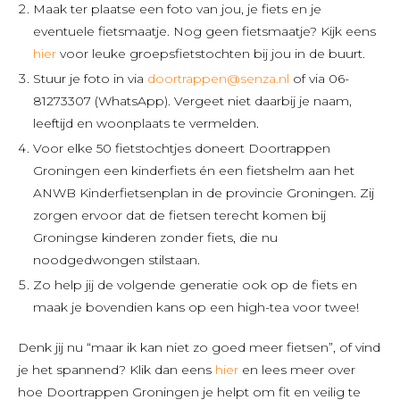
Maak ter plaatse een foto van jou, je fiets en je
eventuele fietsmaatje. Nog geen fietsmaatje? Kijk eens
hier
voor leuke groepsfietstochten bij jou in de buurt.
Stuur je foto in via
doortrappen@senza.nl
of via 06-
81273307 (WhatsApp). Vergeet niet daarbij je naam,
leeftijd en woonplaats te vermelden.
Voor elke 50 fietstochtjes doneert Doortrappen
Groningen een kinderfiets én een fietshelm aan het
ANWB Kinderfietsenplan in de provincie Groningen. Zij
zorgen ervoor dat de fietsen terecht komen bij
Groningse kinderen zonder fiets, die nu
noodgedwongen stilstaan.
Zo help jij de volgende generatie ook op de fiets en
maak je bovendien kans op een high-tea voor twee!
Denk jij nu “maar ik kan niet zo goed meer fietsen”, of vind
je het spannend? Klik dan eens
hier
en lees meer over
hoe Doortrappen Groningen je helpt om fit en veilig te