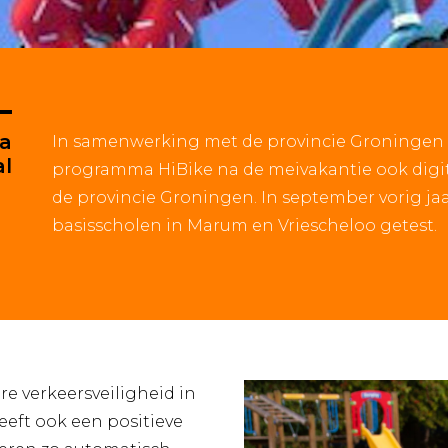
ma
In samenwerking met de provincie Groningen 
al
programma HiBike na de meivakantie ook digita
de provincie Groningen. In september vorig jaa
basisscholen in Marum en Vriescheloo getest.
re verkeersveiligheid in
eft ook een positieve