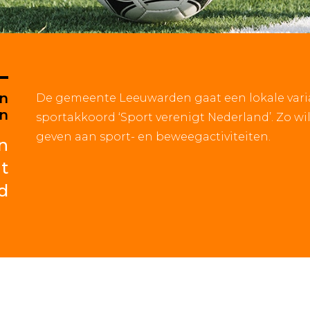
en
De gemeente Leeuwarden gaat een lokale vari
en
sportakkoord ‘Sport verenigt Nederland’. Zo wi
geven aan sport- en beweegactiviteiten.
n
nt
d