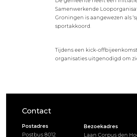
De gemeente heeft een initiati
Samenwerkende Looporganisatie
Groningen is aangewezen als ‘sp
sportakkoord.
Tijdens een kick-offbijeenkom
organisaties uitgenodigd om zich
Contact
Postadres
Bezoekadres
Postbus 8012
Laan Corpus den Ho