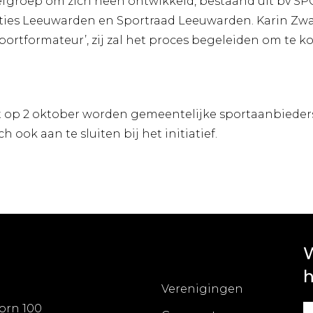
efgroep om zich heen ontwikkeld, bestaand uit bv S
s Leeuwarden en Sportraad Leeuwarden. Karin Zwart
ortformateur’, zij zal het proces begeleiden om te k
st op 2 oktober worden gemeentelijke sportaanbiede
 ook aan te sluiten bij het initiatief.
W
h
Verenigingen
orn 100