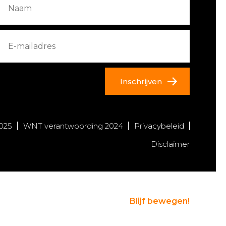
Inschrijven
025
WNT verantwoording 2024
Privacybeleid
Disclaimer
Blijf bewegen!