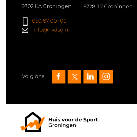
9702 KA Groningen
9728 JR Groningen
050 87 001 00
info@hvdsg.nl
Volg ons