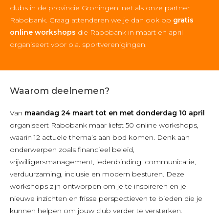
clubs in de provincie Groningen, net als onze partner
Rabobank. Graag attenderen we je dan ook op
gratis
online workshops
die Rabobank in maart en april
organiseert voor o.a. sportverenigingen.
Waarom deelnemen?
Van
maandag 24 maart tot en met donderdag 10 april
organiseert Rabobank maar liefst 50 online workshops,
waarin 12 actuele thema’s aan bod komen. Denk aan
onderwerpen zoals financieel beleid,
vrijwilligersmanagement, ledenbinding, communicatie,
verduurzaming, inclusie en modern besturen. Deze
workshops zijn ontworpen om je te inspireren en je
nieuwe inzichten en frisse perspectieven te bieden die je
kunnen helpen om jouw club verder te versterken.