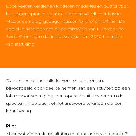
uit te voeren verdienen kinderen medailles en outfits voor
hun eigen spion in de app. Hiermee wordt met Missie
Master een brug geslagen tussen ‘online’ en ‘offline’. De
app sluit naadloos aan bij de miss/visie van Huis voor de
Sport Groningen dat in het voorjaar van 2020 hier mee
van start ging.
De missies kunnen allerlei vormen aannemen:
bijvoorbeeld door deel te nemen aan een activiteit op een
lokale sportvereniging, een opdracht uit te voeren in de
speeltuin in de buurt of het antwoord te vinden op een
kennisvraag.
Pilot
Maar wat zijn nu de resultaten en conclusies van de pilot?