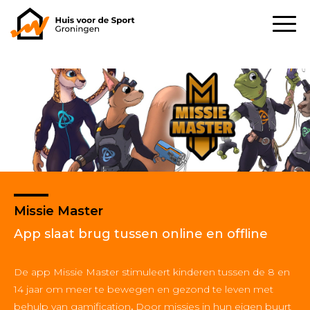
Missie Master
App slaat brug tussen online en offline
De app Missie Master stimuleert kinderen tussen de 8 en
14 jaar om meer te bewegen en gezond te leven met
behulp van gamification
.
Door missies in hun eigen buurt