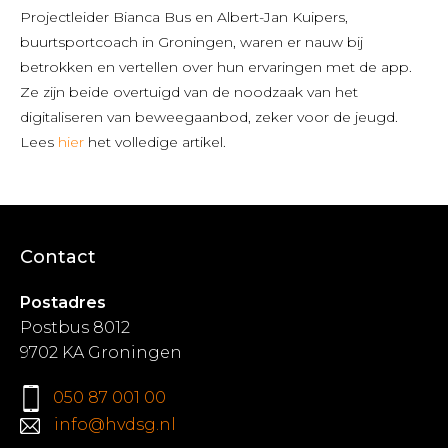
Projectleider Bianca Bus en Albert-Jan Kuipers,
buurtsportcoach in Groningen, waren er nauw bij
betrokken en vertellen over hun ervaringen met de app.
Ze zijn beide overtuigd van de noodzaak van het
digitaliseren van beweegaanbod, zeker voor de jeugd.
Lees
hier
het volledige artikel.
Contact
Postadres
Postbus 8012
9702 KA Groningen
050 87 001 00
info@hvdsg.nl