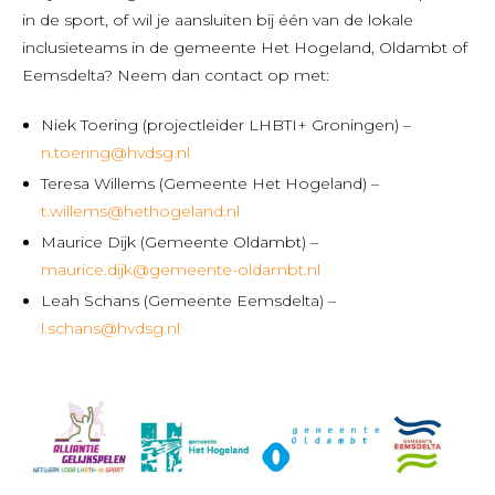
in de sport, of wil je aansluiten bij één van de lokale
inclusieteams in de gemeente Het Hogeland, Oldambt of
Eemsdelta? Neem dan contact op met:
Niek Toering (projectleider LHBTI+ Groningen) –
n.toering@hvdsg.nl
Teresa Willems (Gemeente Het Hogeland) –
t.willems@hethogeland.nl
Maurice Dijk (Gemeente Oldambt) –
maurice.dijk@gemeente-oldambt.nl
Leah Schans (Gemeente Eemsdelta) –
l.schans@hvdsg.nl