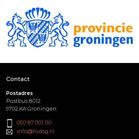
Contact
Postadres
Postbus 8012
9702 KA Groningen
050 87 001 00
info@hvdsg.nl