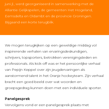
juni jl., werd georganiseerd in samenwerking met de
Alliantie Gelijkspelen, de gemeenten Het Hogeland,
Eemsdelta en Oldambt en de provincie Groningen.
Bijgaand een korte terugblik.
We mogen terugkijken op een geweldige middag vol
inspirerende verhalen van ervaringsdeskundigen,
schrijvers, topsporters, betrokken verenigingsleden en
professionals. Als kick-off was er het persoonlijke verhaal
van Pepijn Keppel over zijn jeugdervaringen als
aanstormend talent in het Oranje hockeyteam. Zijn verhaal
bracht een goed beeld over wat woorden en
groepsgedrag kunnen doen met een individuele sporter.
Panelgesprek
Vervolgens vond er een panelgesprek plaats met