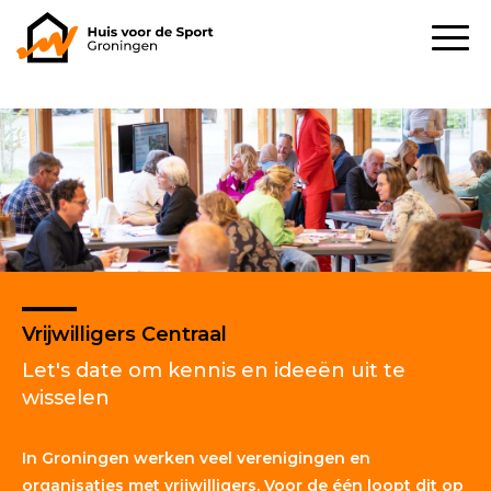
Vrijwilligers Centraal
Let's date om kennis en ideeën uit te
wisselen
In Groningen werken veel verenigingen en
organisaties met vrijwilligers. Voor de één loopt dit op