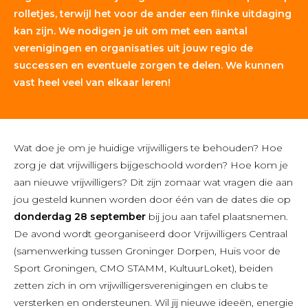
rolletjes, terwijl het voor de ander een flinke uitdaging
kan zijn. We nodigen je uit om met een aantal
verenigingen en organisaties uit jouw regio de
successen en eventuele zorgen te delen. We kunnen
vast heel veel van elkaar leren!
Wat doe je om je huidige vrijwilligers te behouden? Hoe
zorg je dat vrijwilligers bijgeschoold worden? Hoe kom je
aan nieuwe vrijwilligers? Dit zijn zomaar wat vragen die aan
jou gesteld kunnen worden door één van de dates die op
donderdag 28 september
bij jou aan tafel plaatsnemen.
De avond wordt georganiseerd door Vrijwilligers Centraal
(samenwerking tussen Groninger Dorpen, Huis voor de
Sport Groningen, CMO STAMM, KultuurLoket), beiden
zetten zich in om vrijwilligersverenigingen en clubs te
versterken en ondersteunen. Wil jij nieuwe ideeën, energie